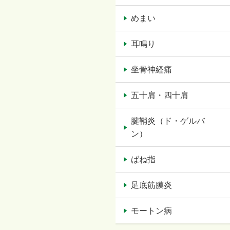
めまい
耳鳴り
坐骨神経痛
五十肩・四十肩
腱鞘炎（ド・ゲルバ
ン）
ばね指
足底筋膜炎
モートン病