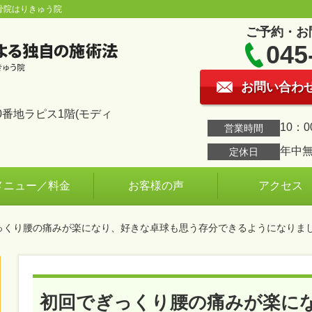
骨院はりきゅう院
ご予約・お
045
お問い合わ
番地ラピス1階(モディ
10：0
営業時間
年中
定休日
メニュー／料金
お客様の声
アクセス
ぎっくり腰の痛みが楽になり、好きな卓球も思う存分できるようになりま
初回でぎっくり腰の痛みが楽に