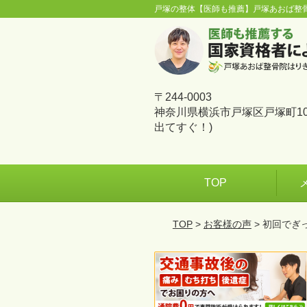
戸塚の整体【医師も推薦】戸塚あおば整
〒244-0003
神奈川県横浜市戸塚区戸塚町10
出てすぐ！)
TOP
TOP
>
お客様の声
> 初回で