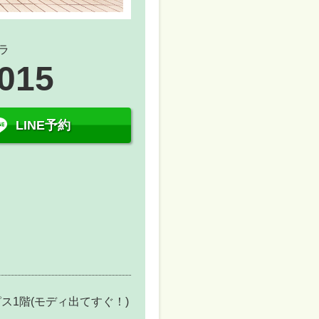
ラ
8015
LINE予約
ス1階(モディ出てすぐ！)