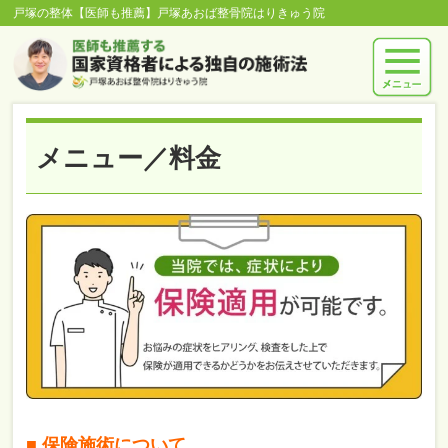
戸塚の整体【医師も推薦】戸塚あおば整骨院はりきゅう院
メニュー／料金
■ 保険施術について