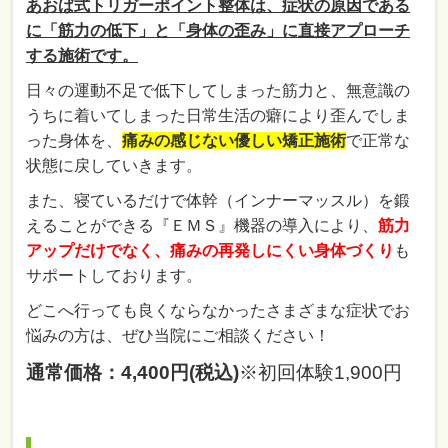
あおば式トリガーポイント整体は、症状の原因である
に「筋力の低下」と「身体の歪み」に直接アプローチ
する施術です。
日々の運動不足で低下してしまった筋力と、無意識の
うちに着いてしまった日常生活の癖により歪んでしま
った身体を、
痛みの感じない優しい矯正施術
で正常な
状態に戻していきます。
また、寝ているだけで体幹（インナーマッスル）を鍛
えることができる『ＥＭＳ』機器の導入により、
筋力
アップだけでなく、痛みの再発しにくい身体づくり
も
サポートしております。
どこへ行っても良くならなかったさまざまな症状でお
悩みの方は、ぜひ当院にご相談ください！
通常価格：4,400円(税込)
※初回体験1,900円