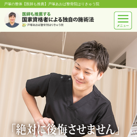
戸塚の整体【医師も推薦】戸塚あおば整骨院はりきゅう院