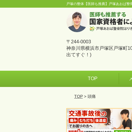
戸塚の整体【医師も推薦】戸塚あおば整
〒244-0003
神奈川県横浜市戸塚区戸塚町10
出てすぐ！)
TOP
TOP
> 頭痛