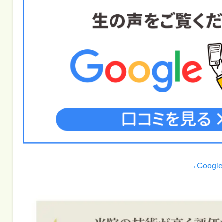
→Goog