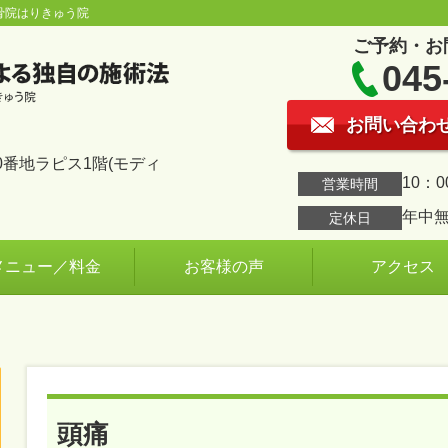
骨院はりきゅう院
ご予約・お
045
お問い合わ
番地ラピス1階(モディ
10：0
営業時間
年中
定休日
メニュー／料金
お客様の声
アクセス
頭痛