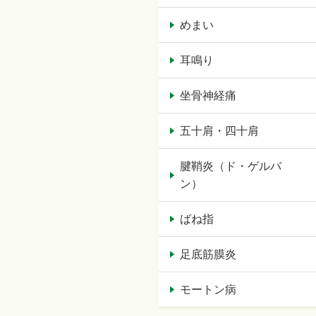
めまい
耳鳴り
坐骨神経痛
五十肩・四十肩
腱鞘炎（ド・ゲルバ
ン）
ばね指
足底筋膜炎
モートン病