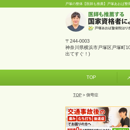
戸塚の整体【医師も推薦】戸塚あおば整
〒244-0003
神奈川県横浜市戸塚区戸塚町10
出てすぐ！)
TOP
TOP
> 側弯症