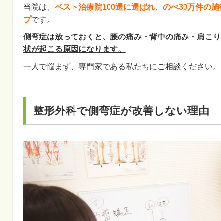
当院は、
ベスト治療院100選に選ばれ、のべ30万件の
プ
です。
側弯症は放っておくと、腰の痛み・背中の痛み・肩こり
状が起こる原因になります。
一人で悩まず、専門家である私たちにご相談ください。
整形外科で側弯症が改善しない理由