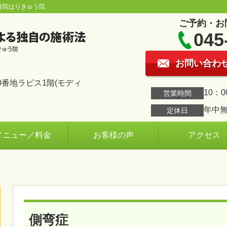
骨院はりきゅう院
ご予約・お
045
お問い合わ
番地ラピス1階(モディ
10：0
営業時間
年中
定休日
メニュー／料金
お客様の声
アクセス
側弯症