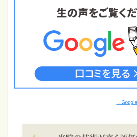
→Goog