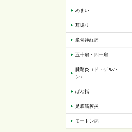
めまい
耳鳴り
坐骨神経痛
五十肩・四十肩
腱鞘炎（ド・ゲルバ
ン）
ばね指
足底筋膜炎
モートン病