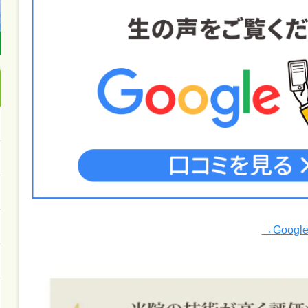
→Goog