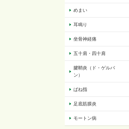
めまい
耳鳴り
坐骨神経痛
五十肩・四十肩
腱鞘炎（ド・ゲルバ
ン）
ばね指
足底筋膜炎
モートン病