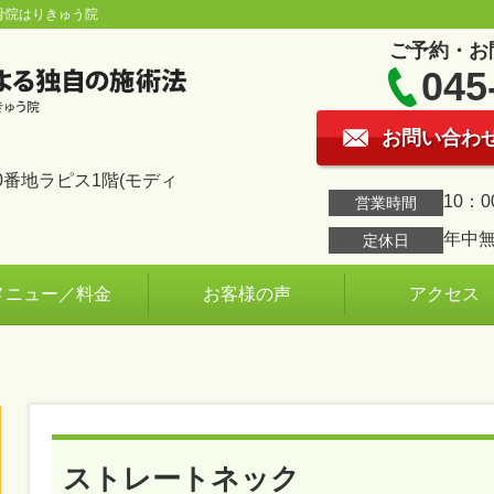
骨院はりきゅう院
ご予約・お
045
お問い合わ
番地ラピス1階(モディ
10：0
営業時間
年中
定休日
メニュー／料金
お客様の声
アクセス
ストレートネック