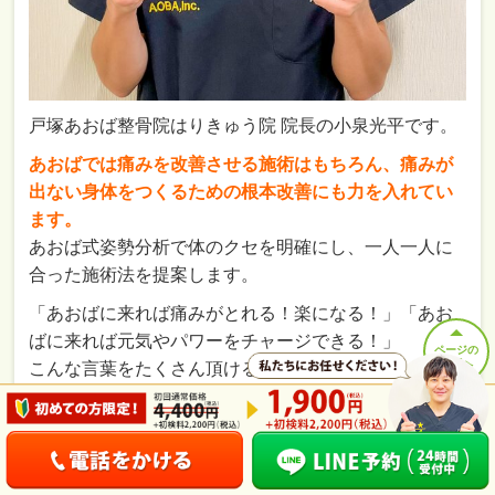
戸塚あおば整骨院はりきゅう院 院長の小泉光平です。
あおばでは痛みを改善させる施術はもちろん、痛みが
出ない身体をつくるための根本改善にも力を入れてい
ます。
あおば式姿勢分析で体のクセを明確にし、一人一人に
合った施術法を提案します。
「あおばに来れば痛みがとれる！楽になる！」「あお
ばに来れば元気やパワーをチャージできる！」
ページの
先頭へ
こんな言葉をたくさん頂けるような院づくりをしてい
きますので、身体の事でお困りの際はいつでもお気軽
にご相談下さい。