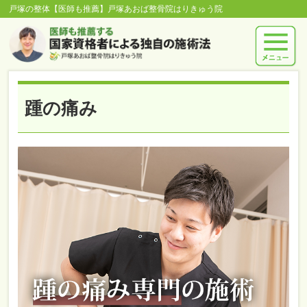
戸塚の整体【医師も推薦】戸塚あおば整骨院はりきゅう院
踵の痛み