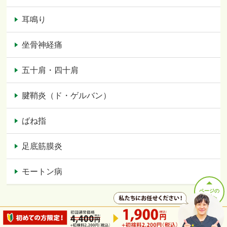
耳鳴り
坐骨神経痛
五十肩・四十肩
腱鞘炎（ド・ゲルバン）
ばね指
足底筋膜炎
モートン病
ページの
先頭へ