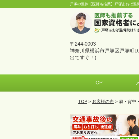
戸塚の整体【医師も推薦】戸塚あおば整
〒244-0003
神奈川県横浜市戸塚区戸塚町10
出てすぐ！)
TOP
TOP
>
お客様の声
> 肩・背