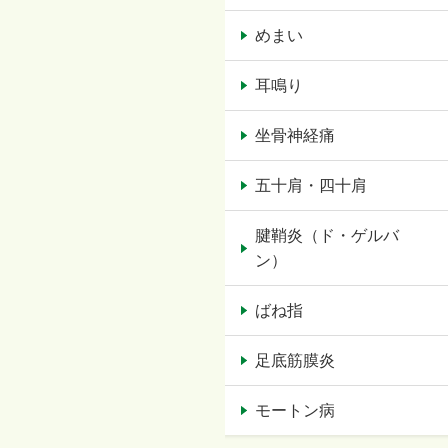
めまい
耳鳴り
坐骨神経痛
五十肩・四十肩
腱鞘炎（ド・ゲルバ
ン）
ばね指
足底筋膜炎
モートン病