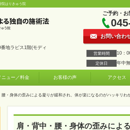
骨院はりきゅう院
ご予約・お
045
お問い合わ
番地ラピス1階(モディ
10：0
営業時間
年中
定休日
メニュー／料金
お客様の声
アクセス
中・腰・身体の歪みによる凝りが緩和され、体が楽になるのがハッキリわ
肩・背中・腰・身体の歪みによ