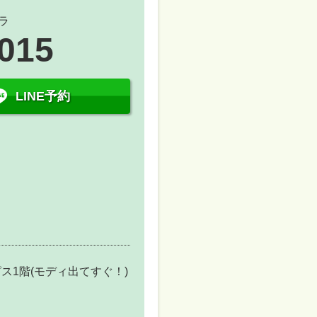
ラ
8015
LINE予約
ス1階(モディ出てすぐ！)