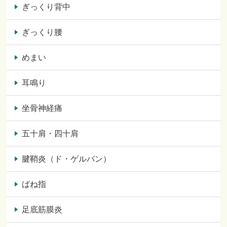
ぎっくり背中
ぎっくり腰
めまい
耳鳴り
坐骨神経痛
五十肩・四十肩
腱鞘炎（ド・ゲルバン）
ばね指
足底筋膜炎